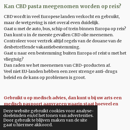
Kan CBD pasta meegenomen worden op reis?
CBD wordt in veel Europese landen verkocht en gebruikt,
maar de wetgeving is niet overal even duidelijk.
Gaat u met de auto, bus, schip of trein binnen Europa op reis?
Dan kunt u in de meeste gevallen CBD olie meenemen.
Controleer voor vertrek altijd regels van de douane van de
desbetreffende vakantiebestemming.
Gaat u naar een bestemming buiten Europa of reist u met het
vliegtuig?
Dan raden we het meenemen van CBD-producten af.
Veel niet EU-landen hebben een zeer strenge anti-drugs
beleid en de kans op problemen is groot.
Gebruikt u op medisch advies, dan kunt u bij uw arts een
medisch paspoort aanvragen waarin staat hoeveel en
waarom u dit middel gebruikt.
Deze website gebruikt cookies voor analyse-
doeleinden en/of het tonen van advertenties.
Door gebruik te blijven maken van de site
gaat u hiermee akkoord.