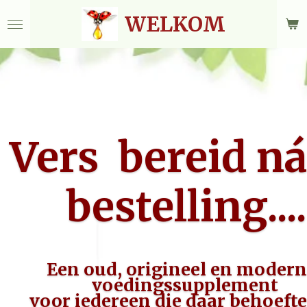
Ga
WELKOM
direct
naar
de
hoofdinhoud
Vers bereid ná
bestelling....
Een oud, origineel en modern
voedingssupplement
voor iedereen die daar behoefte