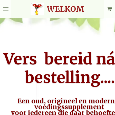
Ga
WELKOM
direct
naar
de
hoofdinhoud
Vers bereid ná
bestelling....
Een oud, origineel en modern
voedingssupplement
voor iedereen die daar behoefte