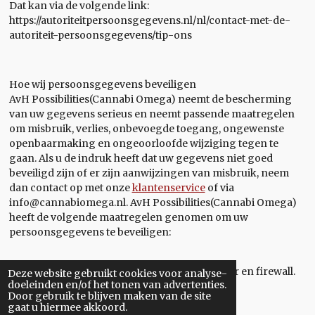
Dat kan via de volgende link:
https://autoriteitpersoonsgegevens.nl/nl/contact-met-de-
autoriteit-persoonsgegevens/tip-ons
Hoe wij persoonsgegevens beveiligen
AvH Possibilities(Cannabi Omega) neemt de bescherming
van uw gegevens serieus en neemt passende maatregelen
om misbruik, verlies, onbevoegde toegang, ongewenste
openbaarmaking en ongeoorloofde wijziging tegen te
gaan. Als u de indruk heeft dat uw gegevens niet goed
beveiligd zijn of er zijn aanwijzingen van misbruik, neem
dan contact op met onze
klantenservice
of via
info@cannabiomega.nl. AvH Possibilities(Cannabi Omega)
heeft de volgende maatregelen genomen om uw
persoonsgegevens te beveiligen:
- Beveiligingssoftware, zoals een virusscanner en firewall.
Deze website gebruikt cookies voor analyse-
doeleinden en/of het tonen van advertenties.
Door gebruik te blijven maken van de site
gaat u hiermee akkoord.