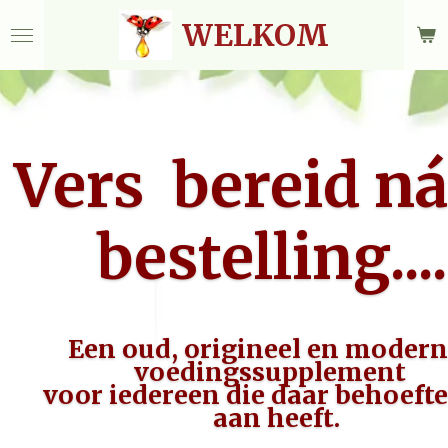
Ga
WELKOM
direct
naar
de
hoofdinhoud
Vers bereid ná
bestelling....
Een oud, origineel en modern
voedingssupplement
voor iedereen die daar behoefte
aan heeft.