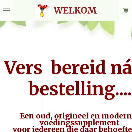
Ga
WELKOM
direct
naar
de
hoofdinhoud
Vers bereid ná
bestelling....
Een oud, origineel en modern
voedingssupplement
voor iedereen die daar behoefte