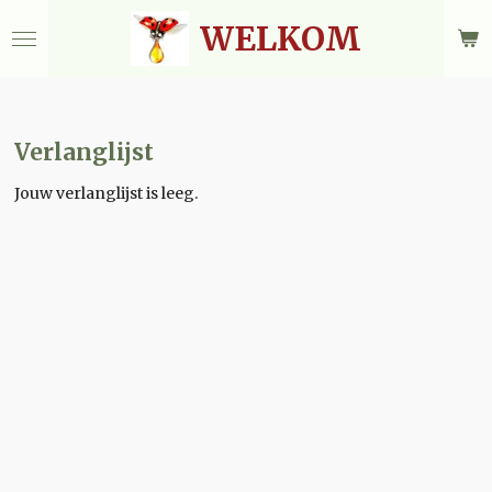
Ga
WELKOM
direct
naar
de
hoofdinhoud
Verlanglijst
Jouw verlanglijst is leeg.