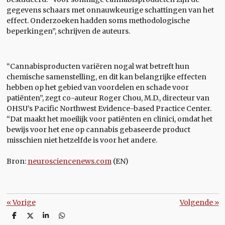
gegevens schaars met onnauwkeurige schattingen van het
effect. Onderzoeken hadden soms methodologische
beperkingen”, schrijven de auteurs.
“Cannabisproducten variëren nogal wat betreft hun
chemische samenstelling, en dit kan belangrijke effecten
hebben op het gebied van voordelen en schade voor
patiënten”, zegt co-auteur Roger Chou, M.D., directeur van
OHSU’s Pacific Northwest Evidence-based Practice Center.
“Dat maakt het moeilijk voor patiënten en clinici, omdat het
bewijs voor het ene op cannabis gebaseerde product
misschien niet hetzelfde is voor het andere.
Bron:
neurosciencenews.com
(EN)
«
Vorige
Volgende
»
D
D
S
D