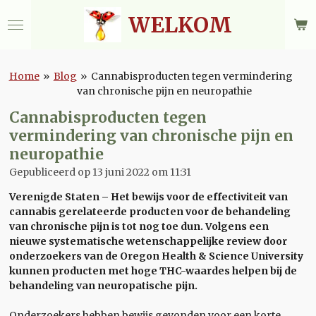
Ga
WELKOM
direct
naar
de
hoofdinhoud
Home
»
Blog
»
Cannabisproducten tegen vermindering
van chronische pijn en neuropathie
Cannabisproducten tegen
vermindering van chronische pijn en
neuropathie
Gepubliceerd op 13 juni 2022 om 11:31
Verenigde Staten – Het bewijs voor de effectiviteit van
cannabis
gerelateerde producten voor de behandeling
van chronische pijn is tot nog toe dun. Volgens een
nieuwe systematische wetenschappelijke review door
onderzoekers van de Oregon Health & Science University
kunnen producten met hoge THC-waardes helpen bij de
behandeling van neuropatische pijn.
Onderzoekers hebben bewijs gevonden voor een korte