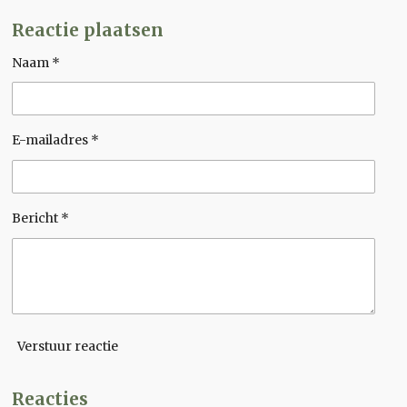
e
e
h
e
l
e
a
l
Reactie plaatsen
e
l
r
e
n
e
n
Naam *
E-mailadres *
Bericht *
Verstuur reactie
Reacties