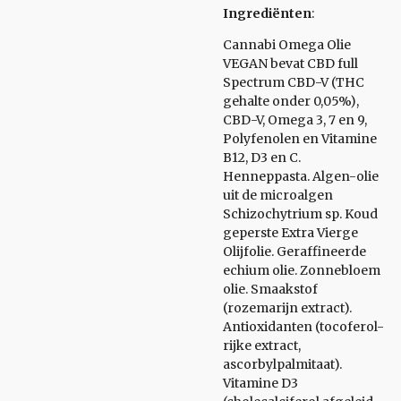
Ingrediënten
:
Cannabi Omega Olie
VEGAN bevat CBD full
Spectrum CBD-V (THC
gehalte onder 0,05%),
CBD-V, Omega 3, 7 en 9,
Polyfenolen en Vitamine
B12, D3 en C.
Henneppasta. Algen-olie
uit de microalgen
Schizochytrium sp. Koud
geperste Extra Vierge
Olijfolie. Geraffineerde
echium olie. Zonnebloem
olie. Smaakstof
(rozemarijn extract).
Antioxidanten (tocoferol-
rijke extract,
ascorbylpalmitaat).
Vitamine D3