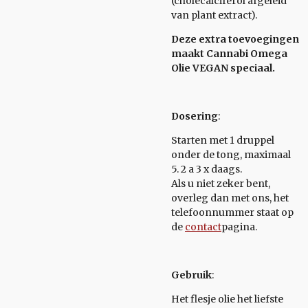
(cholecalciferol afgeleid
van plant extract).
Deze extra toevoegingen
maakt Cannabi Omega
Olie VEGAN speciaal.
Dosering
:
Starten met 1 druppel
onder de tong, maximaal
5. 2 a 3 x daags.
Als u niet zeker bent,
overleg dan met ons, het
telefoonnummer staat op
de
contact
pagina.
Gebruik
:
Het flesje olie het liefste