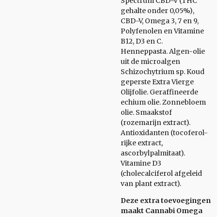
Spectrum CBD-V (THC
gehalte onder 0,05%),
CBD-V, Omega 3, 7 en 9,
Polyfenolen en Vitamine
B12, D3 en C.
Henneppasta. Algen-olie
uit de microalgen
Schizochytrium sp. Koud
geperste Extra Vierge
Olijfolie. Geraffineerde
echium olie. Zonnebloem
olie. Smaakstof
(rozemarijn extract).
Antioxidanten (tocoferol-
rijke extract,
ascorbylpalmitaat).
Vitamine D3
(cholecalciferol afgeleid
van plant extract).
Deze extra toevoegingen
maakt Cannabi Omega