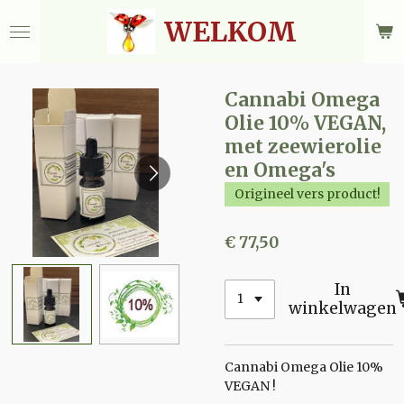
Ga
WELKOM
direct
naar
de
hoofdinhoud
Cannabi Omega
Olie 10% VEGAN,
met zeewierolie
en Omega's
Origineel vers product!
€ 77,50
In
winkelwagen
Cannabi Omega Olie 10%
VEGAN !