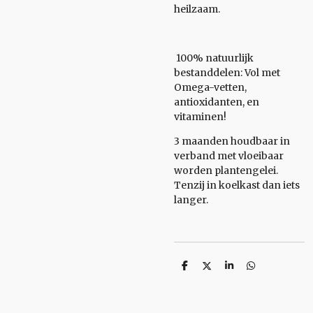
heilzaam.
100% natuurlijk
bestanddelen: Vol met
Omega-vetten,
antioxidanten, en
vitaminen!
3 maanden houdbaar in
verband met vloeibaar
worden plantengelei.
Tenzij in koelkast dan iets
langer.
D
D
S
D
e
e
h
e
l
e
a
l
e
l
r
e
n
e
n