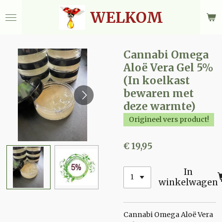
Ga
WELKOM
direct
naar
de
hoofdinhoud
Cannabi Omega
Aloë Vera Gel 5%
(In koelkast
bewaren met
deze warmte)
Origineel vers product!
€ 19,95
In
winkelwagen
Cannabi Omega Aloë Vera