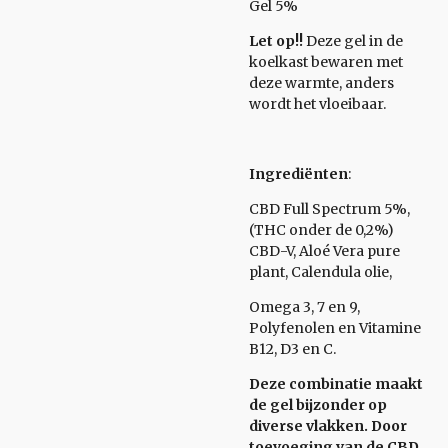
Gel 5%
Let op!!
Deze gel in de
koelkast bewaren met
deze warmte, anders
wordt het vloeibaar.
Ingrediënten
:
CBD Full Spectrum 5%,
(THC onder de 0,2%)
CBD-V, Aloé Vera pure
plant, Calendula olie,
Omega 3, 7 en 9,
Polyfenolen en Vitamine
B12, D3 en C.
Deze combinatie maakt
de gel bijzonder op
diverse vlakken. Door
toevoeging van de CBD